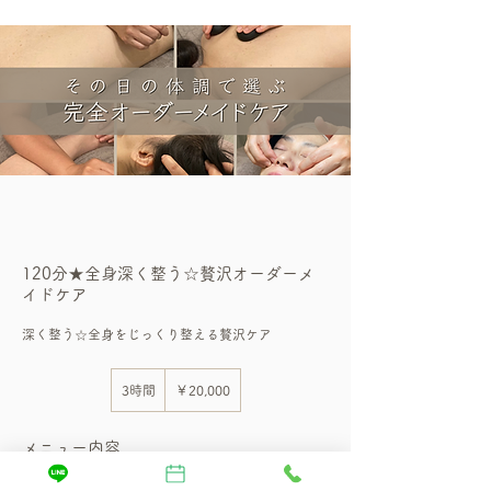
120分★全身深く整う☆贅沢オーダーメ
イドケア
深く整う☆全身をじっくり整える贅沢ケア
20,000
円
3時間
3
￥20,000
時
間
メニュー内容