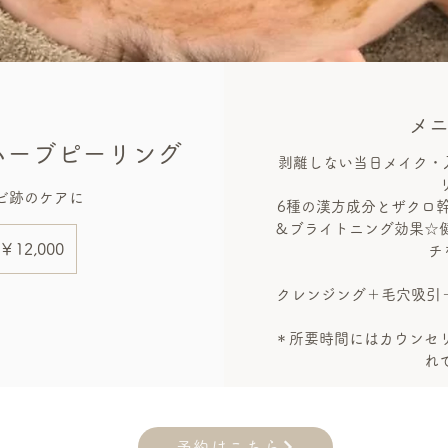
メ
ハーブピーリング
剥離しない当日メイク・
6種の漢方成分とザクロ
＆ブライトニング効果☆
,000
￥12,000
チ
クレンジング＋毛穴吸引＋
＊所要時間にはカウンセ
れ
予約はこちら