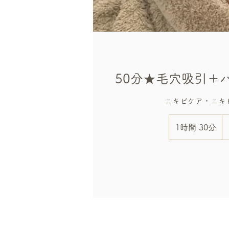
50分★毛穴吸引＋
12
円
1時間 30分
1
時
3
0
分