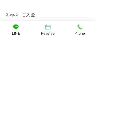
Step.３
ご入金
日程確定後、ご入金をお願いいたします。
＊クレジット決済のみ
LINE
Reserve
Phone
Step.４
受講
受講日当日お待ちしております。
【お申込み前にご確認ください】
・サロン併設をなりますので
サロンのご予約を優先とさせていただいております。
・
開講日は月・木・金・日
[耳つぼジュエリー講座]
①11:00～14:00、②15:00～18:00
[ドライヘッドスパ講座]
①11:00～16:00、②11:00～18:00