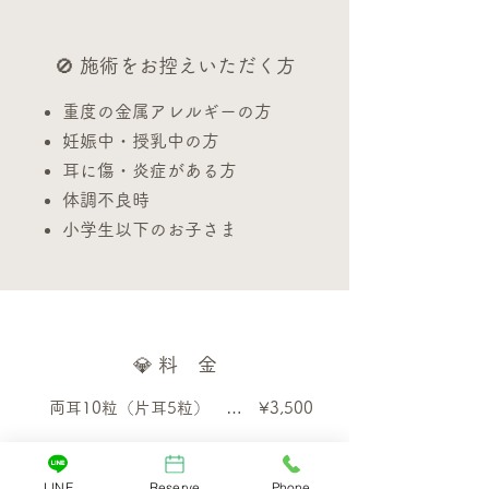
🚫 施術をお控えいただく方
重度の金属アレルギーの方
妊娠中・授乳中の方
耳に傷・炎症がある方
体調不良時
小学生以下のお子さま
💎 料 金
両耳10粒（片耳5粒） … ¥3,500
両耳で合計10粒まで（片耳最大5粒ずつ）
LINE
Reserve
Phone