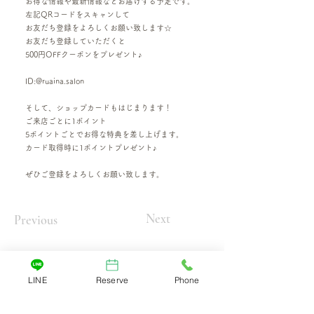
お得な情報や最新情報などお届けする予定です。
左記QRコードをスキャンして
お友だち登録をよろしくお願い致します☆
お友だち登録していただくと
500円OFFクーポンをプレゼント♪
ID:@ruaina.salon
そして、ショップカードもはじまります！
ご来店ごとに1ポイント
5ポイントごとでお得な特典を差し上げます。
カード取得時に1ポイントプレゼント♪
ぜひご登録をよろしくお願い致します。
Next
Previous
LINE
Reserve
Phone
Ruaina（ルアイナ）
​香りとぬくもりで、